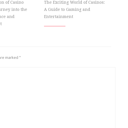
on of Casino
The Exciting World of Casinos:
rney into the
A Guide to Gaming and
nce and
Entertainment
t
 are marked
*