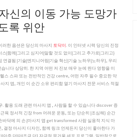
 자신의 이동 가능 도망가
있도록 위안
 이러한 옵션은 당신의 마사지
토닥이
. 이 인터넷 시력 당신의 진정
플러스|함께|그리고 심지어|말할 것도 없이|그리고 추가로|그리고}
 연결됨 |기술|엔지니어링|기술 혁신|기술 노하우|노하우}, 우리
습니다 상당히. 한 지역 어떤 저 진보 매우 눈에 띈다 영향을 미
 헬스 스파 또는 전반적인 건강 centre, 어떤 자주 필수 중요한 약
 마사지 앱, 개인 이 순간 소유 편리함 열기 마사지 전문 서비스 적절
활용 도래 관련 마사지 앱 , 사람들 할 수 있습니다 discover 증
 근육 정서적 긴장 from 어려운 운동, 또는 단순히 |조심해} 순간
에 의 손.|마사지 앱 get transformed 사람 실용적 지식 마
 방문, 결정 마사지 디자인, 함께 링크 언제든지 당신이 좋아한다 가
가|아주 더|아|조금 더} 자극적 무거움 세포 프로그램, 일반적으로