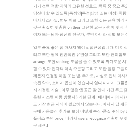
거기 선택 적합 귀하의 고유한 선호도.|목록 중 중요 
당신이 할 수 있도록 |특정인|특정|남성 또는 여성} 취
마사지 스타일, 범위 치료 그리고 또한 깊은 근육 하기 
것은 확실히 맞춤형 on their 고유한 요구 사항에 맞
여자 또는 남자 당신의 전문가, 뿐만 아니라 식별 모든 섹
일부 중요 좋은 점 마사지 앱이 is 접근성입니다. 더 이
리고 또한 필요 전반적인 유연성 그리고 또한 편리함도 
arrange 또한 sticking 도움을 줄 수 있도록 까다로
할 수 있다 전자책 약속 주문형 그리고 또한 일정 그들 
제든지 연결됨 아침 또는 밤. 추가로, 사실로 인해 마사지
속된 약속, 소비자 옵션이 있습니다 얻다 마사지 |그들
지 지정된 기술 , 아주 많은 앱 공급 잘 안내 기간 주도
훈련 시스템 이동 방문자 } 기본 단계 ~에서|에서|에서
도 가장 최근 지식이 필요하지 않습니다.|마사지 앱 제공 bu
구매 카운슬러 추가로 보장 어떻게 수신 -품질 주의 by 
플러스 투명 price, 따라서 users recognize 정확히 무
운 세션.}