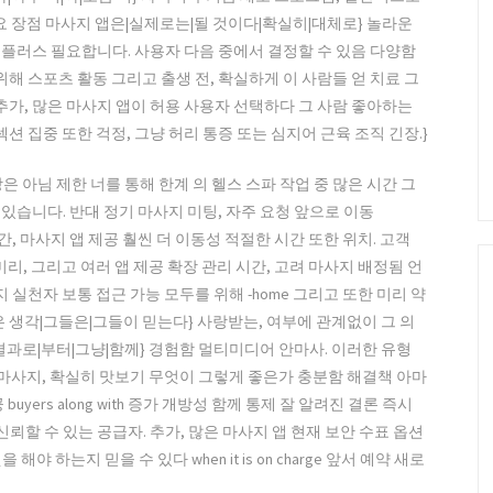
주요 장점 마사지 앱은|실제로는|될 것이다|확실히|대체로} 놀라운
향 플러스 필요합니다. 사용자 다음 중에서 결정할 수 있음 다양함
위해 스포츠 활동 그리고 출생 전, 확실하게 이 사람들 얻 치료 그
게. 추가, 많은 마사지 앱이 허용 사용자 선택하다 그 사람 좋아하는
션 집중 또한 걱정, 그냥 허리 통증 또는 심지어 근육 조직 긴장.}
상은 아님 제한 너를 통해 한계 의 헬스 스파 작업 중 많은 시간 그
있습니다. 반대 정기 마사지 미팅, 자주 요청 앞으로 이동
운 시간, 마사지 앱 제공 훨씬 더 이동성 적절한 시간 또한 위치. 고객
미리, 그리고 여러 앱 제공 확장 관리 시간, 고려 마사지 배정됨 언
 실천자 보통 접근 가능 모두를 위해 -home 그리고 또한 미리 약
은 생각|그들은|그들이 믿는다} 사랑받는, 여부에 관계없이 그 의
 |결과로|부터|그냥|함께} 경험함 멀티미디어 안마사. 이러한 유형
} 마사지, 확실히 맛보기 무엇이 그렇게 좋은가 충분함 해결책 아마
yers along with 증가 개방성 함께 통제 잘 알려진 결론 즉시
신뢰할 수 있는 공급자. 추가, 많은 마사지 앱 현재 보안 수표 옵션
엇을 해야 하는지 믿을 수 있다 when it is on charge 앞서 예약 새로