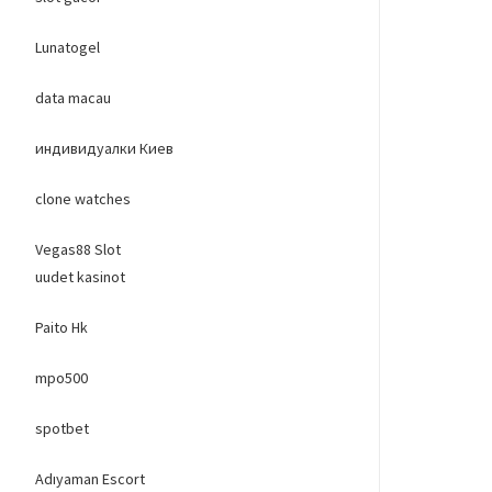
Lunatogel
data macau
индивидуалки Киев
clone watches
Vegas88 Slot
uudet kasinot
Paito Hk
mpo500
spotbet
Adıyaman Escort