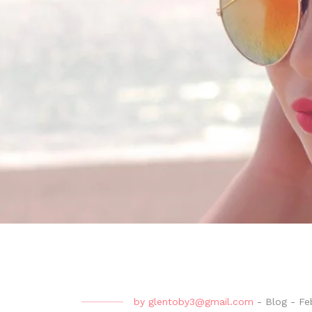
by
glentoby3@gmail.com
-
Blog
-
Fe