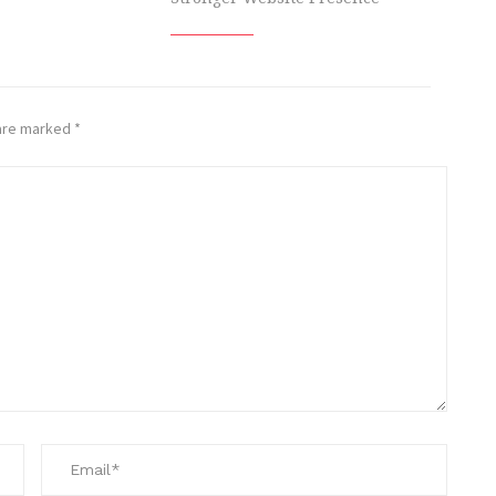
 are marked
*