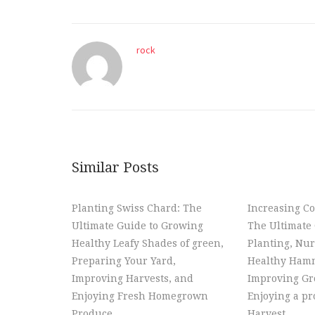
rock
Similar Posts
Planting Swiss Chard: The
Increasing Co
Ultimate Guide to Growing
The Ultimate 
Healthy Leafy Shades of green,
Planting, Nur
Preparing Your Yard,
Healthy Hamm
Improving Harvests, and
Improving Gr
Enjoying Fresh Homegrown
Enjoying a p
Produce
Harvest