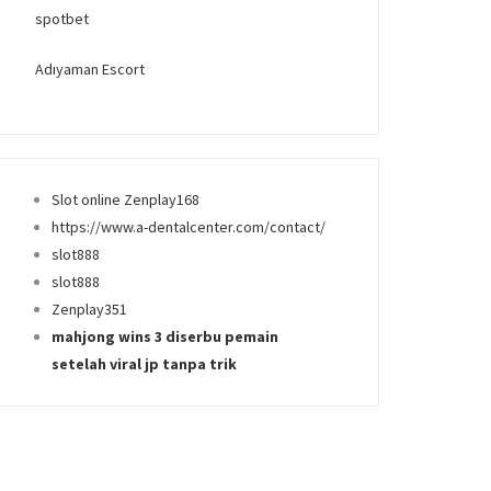
spotbet
Adıyaman Escort
Slot online Zenplay168
https://www.a-dentalcenter.com/contact/
slot888
slot888
Zenplay351
mahjong wins 3 diserbu pemain
setelah viral jp tanpa trik