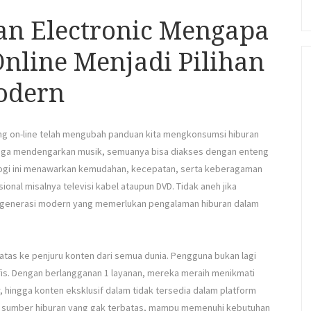
n Electronic Mengapa
nline Menjadi Pilihan
odern
ing on-line telah mengubah panduan kita mengkonsumsi hiburan
hingga mendengarkan musik, semuanya bisa diakses dengan enteng
ogi ini menawarkan kemudahan, kecepatan, serta keberagaman
onal misalnya televisi kabel ataupun DVD. Tidak aneh jika
agi generasi modern yang memerlukan pengalaman hiburan dalam
atas ke penjuru konten dari semua dunia. Pengguna bukan lagi
afis. Dengan berlangganan 1 layanan, mereka meraih menikmati
r, hingga konten eksklusif dalam tidak tersedia dalam platform
gai sumber hiburan yang gak terbatas, mampu memenuhi kebutuhan