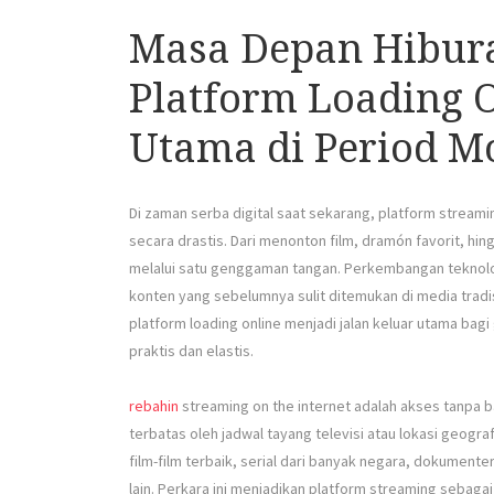
Masa Depan Hibura
Platform Loading O
Utama di Period M
Di zaman serba digital saat sekarang, platform stream
secara drastis. Dari menonton film, dramón favorit, 
melalui satu genggaman tangan. Perkembangan teknol
konten yang sebelumnya sulit ditemukan di media tradisi
platform loading online menjadi jalan keluar utama b
praktis dan elastis.
rebahin
streaming on the internet adalah akses tanpa b
terbatas oleh jadwal tayang televisi atau lokasi geogr
film-film terbaik, serial dari banyak negara, dokumente
lain. Perkara ini menjadikan platform streaming seba