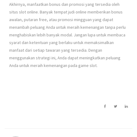
Akhirnya, manfaatkan bonus dan promosi yang tersedia oleh
situs slot online. Banyak tempat judi online memberikan bonus
awalan, putaran free, atau promosi mingguan yang dapat
menambah peluang Anda untuk meraih kemenangan tanpa perlu
menghabiskan lebih banyak modal. Jangan lupa untuk membaca
syarat dan ketentuan yang berlaku untuk memaksimalkan
manfaat dari setiap tawaran yang tersedia. Dengan
menggunakan strategi ini, Anda dapat meningkatkan peluang
Anda untuk meraih kemenangan pada game slot.