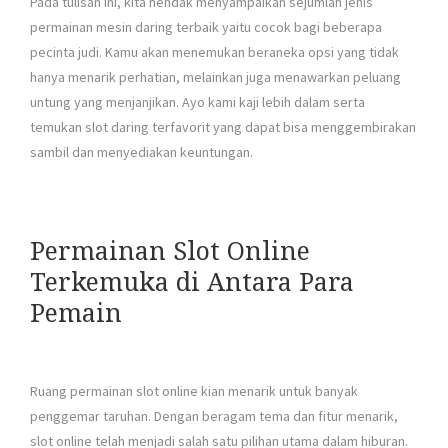
Pada tulisan ini, kita hendak menyampaikan sejumlah jenis
permainan mesin daring terbaik yaitu cocok bagi beberapa
pecinta judi. Kamu akan menemukan beraneka opsi yang tidak
hanya menarik perhatian, melainkan juga menawarkan peluang
untung yang menjanjikan. Ayo kami kaji lebih dalam serta
temukan slot daring terfavorit yang dapat bisa menggembirakan
sambil dan menyediakan keuntungan.
Permainan Slot Online
Terkemuka di Antara Para
Pemain
Ruang permainan slot online kian menarik untuk banyak
penggemar taruhan. Dengan beragam tema dan fitur menarik,
slot online telah menjadi salah satu pilihan utama dalam hiburan.