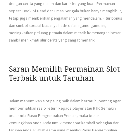
dengan cerita yang dalam dan karakter yang kuat. Permainan
seperti Book of Dead dan Emas Serigala bukan hanya menghibur,
tetapi juga memberikan pengalaman yang mendalam. Fitur bonus
dan simbol spesial biasanya hadir dalam game-game ini,
meningkatkan peluang pemain dalam meraih kemenangan besar
sambil menikmati alur cerita yang sangat menarik.
Saran Memilih Permainan Slot
Terbaik untuk Taruhan
Dalam menentukan slot paling baik dalam bertaruh, penting agar
memperhatikan rasio return kepada player atau RTP. Semakin
besar nilai Rasio Pengembalian Pemain, maka besar
kemungkinan Anda Anda untuk mendapat kembali sebagian dari
taruhan Anda. Pilihlah game yang memiliki Rasio Pengembalian