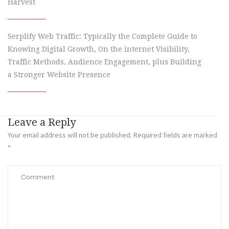
Harvest
Serplify Web Traffic: Typically the Complete Guide to
Knowing Digital Growth, On the internet Visibility,
Traffic Methods, Audience Engagement, plus Building
a Stronger Website Presence
Leave a Reply
Your email address will not be published.
Required fields are marked
*