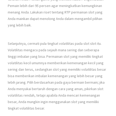
Pemain lebih dari 95 persen agar meningkatkan kemungkinan
menang Anda. Lakukan riset tentang RTP permainan slot yang
Anda mainkan dapat menolong Anda dalam mengambil pilihan
yang lebih baik.
Selanjutnya, cermati pula tingkat volatilitas pada slot slot itu.
Volatilitas mengacu pada sejauh mana sering dan seberapa
tinggi imbalan yang bisa. Permainan slot yang memiliki tingkat
volatilitas kecil umumnya memberikan kemenangan kecil yang
sering dan terus, sedangkan slot yang memiliki volatilitas besar
bisa memberikan imbalan kemenangan yang lebih besar yang
lebih jarang. Pilih berdasarkan pada gaya bermain bermain; jika
Anda menyukai bertaruh dengan cara yang aman, pikirkan slot
volatilitas rendah, tetapi apabila Anda mencari kemenangan
besar, Anda mungkin ingin menggunakan slot yang memiliki
tingkat volatilitas besar.