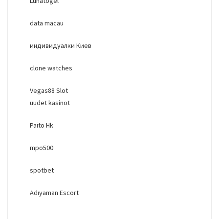
Lunatogel
data macau
индивидуалки Киев
clone watches
Vegas88 Slot
uudet kasinot
Paito Hk
mpo500
spotbet
Adıyaman Escort