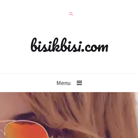
bisikbisi.com
Menu