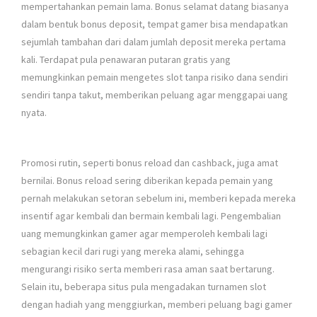
mempertahankan pemain lama. Bonus selamat datang biasanya
dalam bentuk bonus deposit, tempat gamer bisa mendapatkan
sejumlah tambahan dari dalam jumlah deposit mereka pertama
kali. Terdapat pula penawaran putaran gratis yang
memungkinkan pemain mengetes slot tanpa risiko dana sendiri
sendiri tanpa takut, memberikan peluang agar menggapai uang
nyata.
Promosi rutin, seperti bonus reload dan cashback, juga amat
bernilai. Bonus reload sering diberikan kepada pemain yang
pernah melakukan setoran sebelum ini, memberi kepada mereka
insentif agar kembali dan bermain kembali lagi. Pengembalian
uang memungkinkan gamer agar memperoleh kembali lagi
sebagian kecil dari rugi yang mereka alami, sehingga
mengurangi risiko serta memberi rasa aman saat bertarung.
Selain itu, beberapa situs pula mengadakan turnamen slot
dengan hadiah yang menggiurkan, memberi peluang bagi gamer