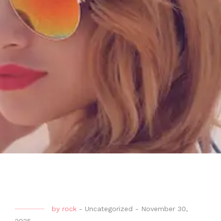
by
rock
-
Uncategorized
-
November 30,