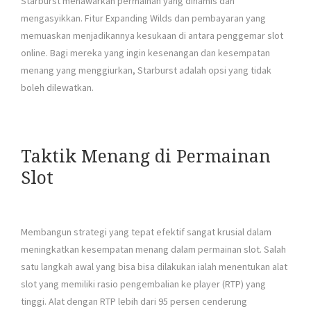
Starburst menawarkan permainan yang dinamis dan
mengasyikkan. Fitur Expanding Wilds dan pembayaran yang
memuaskan menjadikannya kesukaan di antara penggemar slot
online. Bagi mereka yang ingin kesenangan dan kesempatan
menang yang menggiurkan, Starburst adalah opsi yang tidak
boleh dilewatkan.
Taktik Menang di Permainan
Slot
Membangun strategi yang tepat efektif sangat krusial dalam
meningkatkan kesempatan menang dalam permainan slot. Salah
satu langkah awal yang bisa bisa dilakukan ialah menentukan alat
slot yang memiliki rasio pengembalian ke player (RTP) yang
tinggi. Alat dengan RTP lebih dari 95 persen cenderung