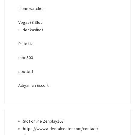
clone watches
Vegas88 Slot
uudet kasinot
Paito Hk
mpo500
spotbet
Adıyaman Escort
Slot online Zenplay168
https://www.a-dentalcenter.com/contact/