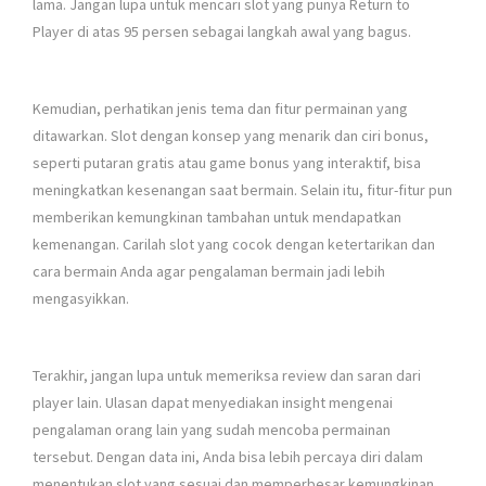
lama. Jangan lupa untuk mencari slot yang punya Return to
Player di atas 95 persen sebagai langkah awal yang bagus.
Kemudian, perhatikan jenis tema dan fitur permainan yang
ditawarkan. Slot dengan konsep yang menarik dan ciri bonus,
seperti putaran gratis atau game bonus yang interaktif, bisa
meningkatkan kesenangan saat bermain. Selain itu, fitur-fitur pun
memberikan kemungkinan tambahan untuk mendapatkan
kemenangan. Carilah slot yang cocok dengan ketertarikan dan
cara bermain Anda agar pengalaman bermain jadi lebih
mengasyikkan.
Terakhir, jangan lupa untuk memeriksa review dan saran dari
player lain. Ulasan dapat menyediakan insight mengenai
pengalaman orang lain yang sudah mencoba permainan
tersebut. Dengan data ini, Anda bisa lebih percaya diri dalam
menentukan slot yang sesuai dan memperbesar kemungkinan