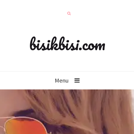
bisikbisi.com
Menu