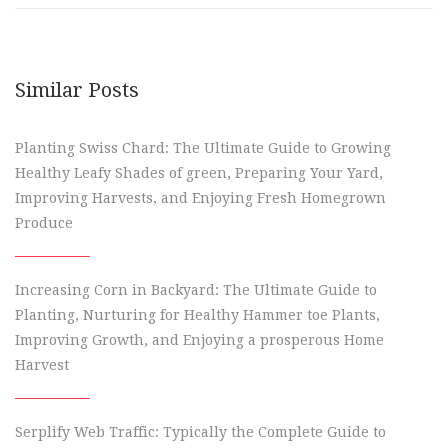
Similar Posts
Planting Swiss Chard: The Ultimate Guide to Growing
Healthy Leafy Shades of green, Preparing Your Yard,
Improving Harvests, and Enjoying Fresh Homegrown
Produce
Increasing Corn in Backyard: The Ultimate Guide to
Planting, Nurturing for Healthy Hammer toe Plants,
Improving Growth, and Enjoying a prosperous Home
Harvest
Serplify Web Traffic: Typically the Complete Guide to