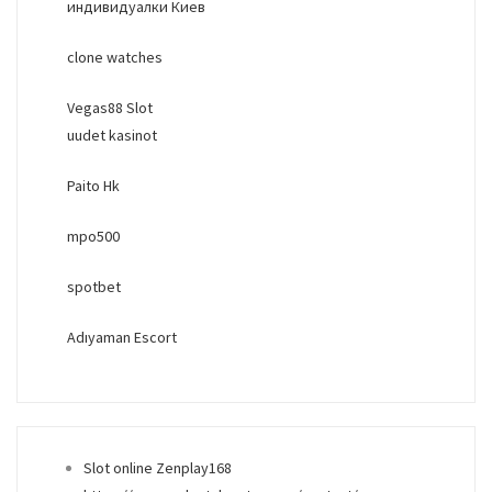
индивидуалки Киев
clone watches
Vegas88 Slot
uudet kasinot
Paito Hk
mpo500
spotbet
Adıyaman Escort
Slot online Zenplay168