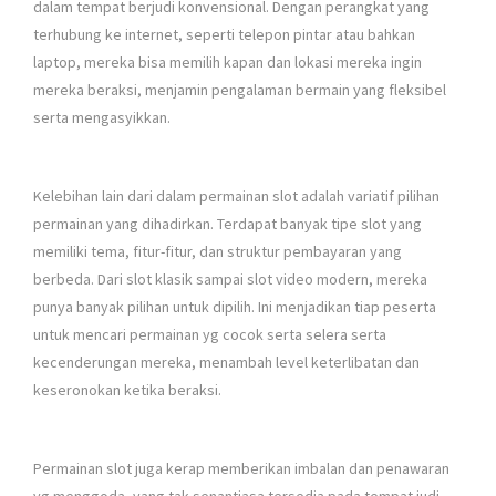
dalam tempat berjudi konvensional. Dengan perangkat yang
terhubung ke internet, seperti telepon pintar atau bahkan
laptop, mereka bisa memilih kapan dan lokasi mereka ingin
mereka beraksi, menjamin pengalaman bermain yang fleksibel
serta mengasyikkan.
Kelebihan lain dari dalam permainan slot adalah variatif pilihan
permainan yang dihadirkan. Terdapat banyak tipe slot yang
memiliki tema, fitur-fitur, dan struktur pembayaran yang
berbeda. Dari slot klasik sampai slot video modern, mereka
punya banyak pilihan untuk dipilih. Ini menjadikan tiap peserta
untuk mencari permainan yg cocok serta selera serta
kecenderungan mereka, menambah level keterlibatan dan
keseronokan ketika beraksi.
Permainan slot juga kerap memberikan imbalan dan penawaran