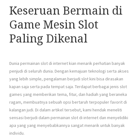
Keseruan Bermain di
Game Mesin Slot
Paling Dikenal
Dunia permainan slot di internet kian menarik perhatian banyak
penjudi di seluruh dunia. Dengan kemajuan teknologi serta akses
yang lebih simple, pengalaman berjudi slot kini bisa dirasakan
kapan saja serta pada tempat saja. Terdapat berbagai jenis slot
games yang memberikan tema, fitur, dan hadiah yang beraneka
ragam, membuatnya sebuah opsi bertaruh terpopuler favorit di
kalangan judi. Di dalam artikel tersebut, kami hendak meneliti
sensasi berjudi dalam permainan slot di internet dan menyelidiki
apa yang yang menyebabkannya sangat menarik untuk banyak
individu.